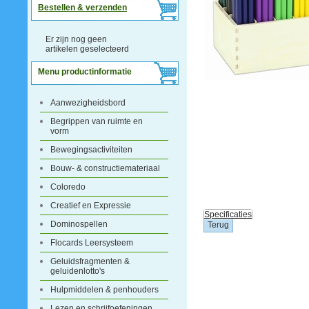
Bestellen & verzenden
Er zijn nog geen
artikelen geselecteerd
Menu productinformatie
Aanwezigheidsbord
Begrippen van ruimte en
vorm
Bewegingsactiviteiten
Bouw- & constructiemateriaal
Coloredo
Creatief en Expressie
Specificaties
Dominospellen
Flocards Leersysteem
Geluidsfragmenten &
geluidenlotto's
Hulpmiddelen & penhouders
Lezen en schrijfoefeningen