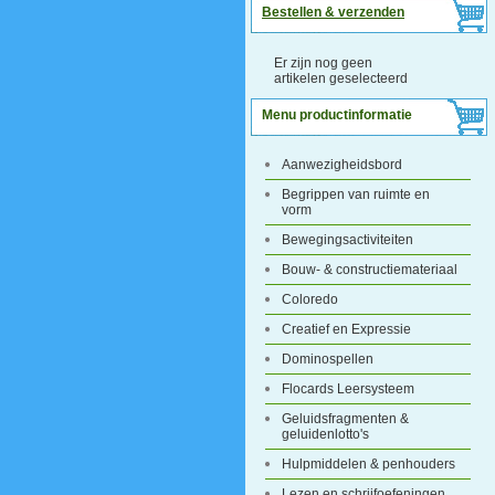
Bestellen & verzenden
Er zijn nog geen
artikelen geselecteerd
Menu productinformatie
Aanwezigheidsbord
Begrippen van ruimte en
vorm
Bewegingsactiviteiten
Bouw- & constructiemateriaal
Coloredo
Creatief en Expressie
Dominospellen
Flocards Leersysteem
Geluidsfragmenten &
geluidenlotto's
Hulpmiddelen & penhouders
Lezen en schrijfoefeningen