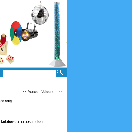
<< Vorige
-
Volgende >>
shandig
de knipbeweging gestimuleerd.