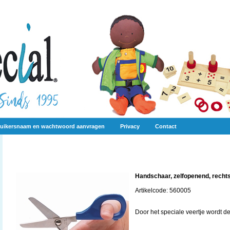
uikersnaam en wachtwoord aanvragen
Privacy
Contact
Handschaar, zelfopenend, recht
Artikelcode: 560005
Door het speciale veertje wordt 