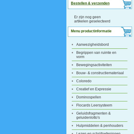
Bestellen & verzenden
Er zijn nog geen
artikelen geselecteerd
Menu productinformatie
Aanwezigheidsbord
Begrippen van ruimte en
vorm
Bewegingsactiviteiten
Bouw- & constructiemateriaal
Coloredo
Creatief en Expressie
Dominospellen
Flocards Leersysteem
Geluidsfragmenten &
geluidenlotto's
Hulpmiddelen & penhouders
Lezen en schrijfoefeningen