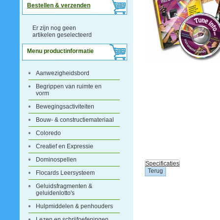
Bestellen & verzenden
Er zijn nog geen
artikelen geselecteerd
Menu productinformatie
Aanwezigheidsbord
Begrippen van ruimte en
vorm
Bewegingsactiviteiten
Bouw- & constructiemateriaal
Coloredo
Creatief en Expressie
Dominospellen
Specificaties
Flocards Leersysteem
Geluidsfragmenten &
geluidenlotto's
Hulpmiddelen & penhouders
Lezen en schrijfoefeningen