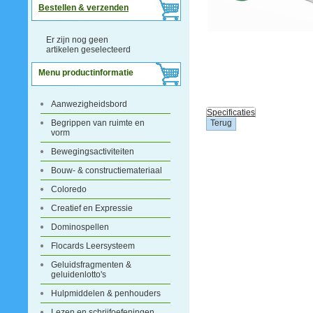
Bestellen & verzenden
Er zijn nog geen
artikelen geselecteerd
Menu productinformatie
Aanwezigheidsbord
Specificaties
Begrippen van ruimte en
vorm
Bewegingsactiviteiten
Bouw- & constructiemateriaal
Coloredo
Creatief en Expressie
Dominospellen
Flocards Leersysteem
Geluidsfragmenten &
geluidenlotto's
Hulpmiddelen & penhouders
Lezen en schrijfoefeningen