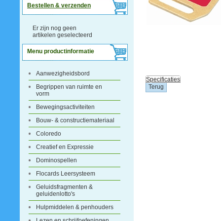
Bestellen & verzenden
Er zijn nog geen
artikelen geselecteerd
Menu productinformatie
Aanwezigheidsbord
Specificaties
Begrippen van ruimte en
vorm
Bewegingsactiviteiten
Bouw- & constructiemateriaal
Coloredo
Creatief en Expressie
Dominospellen
Flocards Leersysteem
Geluidsfragmenten &
geluidenlotto's
Hulpmiddelen & penhouders
Lezen en schrijfoefeningen