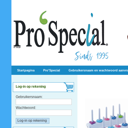
Startpagina
Pro'Special
Gebruikersnaam en wachtwoord aanvr
Log-in op rekening
Gebruikersnaam:
Wachtwoord: