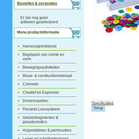
Bestellen & verzenden
Er zijn nog geen
artikelen geselecteerd
Menu productinformatie
Aanwezigheidsbord
Begrippen van ruimte en
vorm
Bewegingsactiviteiten
Bouw- & constructiemateriaal
Coloredo
Creatief en Expressie
Dominospellen
Specificaties
Flocards Leersysteem
Geluidsfragmenten &
geluidenlotto's
Hulpmiddelen & penhouders
Lezen en schrijfoefeningen