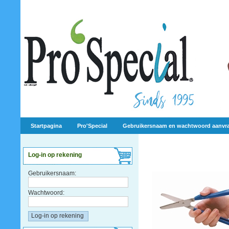
Startpagina
Pro'Special
Gebruikersnaam en wachtwoord aanvr
Log-in op rekening
Gebruikersnaam:
Wachtwoord: