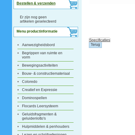
Bestellen & verzenden
Er zijn nog geen
artikelen geselecteerd
Menu productinformatie
Specificaties
Aanwezigheidsbord
Begrippen van ruimte en
vorm
Bewegingsactiviteiten
Bouw- & constructiemateriaal
Coloredo
Creatief en Expressie
Dominospellen
Flocards Leersysteem
Geluidsfragmenten &
geluidenlotto's
Hulpmiddelen & penhouders
Lezen en schrijfoefeningen