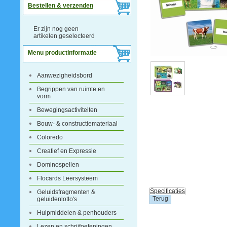
Bestellen & verzenden
Er zijn nog geen
artikelen geselecteerd
Menu productinformatie
Aanwezigheidsbord
Begrippen van ruimte en
vorm
Bewegingsactiviteiten
Bouw- & constructiemateriaal
Coloredo
Creatief en Expressie
Dominospellen
Flocards Leersysteem
Specificaties
Geluidsfragmenten &
geluidenlotto's
Hulpmiddelen & penhouders
Lezen en schrijfoefeningen