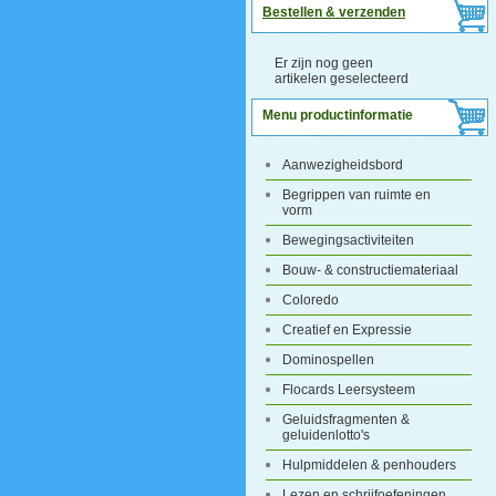
Bestellen & verzenden
Er zijn nog geen
artikelen geselecteerd
Menu productinformatie
Aanwezigheidsbord
Begrippen van ruimte en
vorm
Bewegingsactiviteiten
Bouw- & constructiemateriaal
Coloredo
Creatief en Expressie
Dominospellen
Flocards Leersysteem
Geluidsfragmenten &
geluidenlotto's
Hulpmiddelen & penhouders
Lezen en schrijfoefeningen