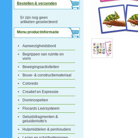
Bestellen & verzenden
Er zijn nog geen
artikelen geselecteerd
Menu productinformatie
Aanwezigheidsbord
Begrippen van ruimte en
vorm
Bewegingsactiviteiten
Bouw- & constructiemateriaal
Coloredo
Creatief en Expressie
Dominospellen
Flocards Leersysteem
Geluidsfragmenten &
geluidenlotto's
Hulpmiddelen & penhouders
Lezen en schrijfoefeningen