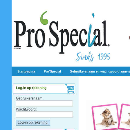
Startpagina
Pro'Special
Gebruikersnaam en wachtwoord aanvr
Log-in op rekening
Gebruikersnaam:
Wachtwoord: