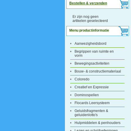
Bestellen & verzenden
Er zijn nog geen
artikelen geselecteerd
Menu productinformatie
Aanwezigheidsbord
Begrippen van ruimte en
vorm
Bewegingsactiviteiten
Bouw- & constructiemateriaal
Coloredo
Creatief en Expressie
Dominospellen
Flocards Leersysteem
Geluidsfragmenten &
geluidenlotto's
Hulpmiddelen & penhouders
Lezen en schrijfoefeningen