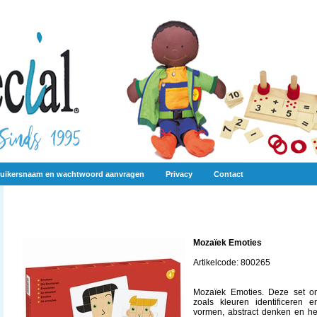
uikersnaam en wachtwoord aanvragen
Privacy
Contact
Mozaïek Emoties
Artikelcode: 800265
Mozaïek Emoties. Deze set on
zoals kleuren identificeren
vormen, abstract denken en he