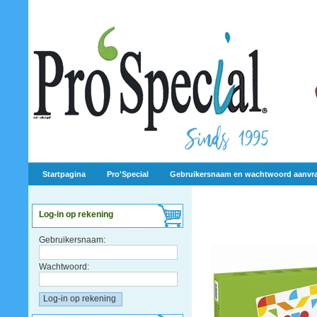
Startpagina
Pro'Special
Gebruikersnaam en wachtwoord aanvr
Log-in op rekening
Gebruikersnaam:
Wachtwoord: