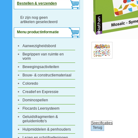
Bestellen & verzenden
Er zijn nog geen
artikelen geselecteerd
Menu productinformatie
Aanwezigheidsbord
Begrippen van ruimte en
vorm
Bewegingsactiviteiten
Bouw- & constructiemateriaal
Coloredo
Creatief en Expressie
Dominospellen
Flocards Leersysteem
Geluidsfragmenten &
geluidenlotto's
Specificaties
Hulpmiddelen & penhouders
Lezen en schrijfoefeningen