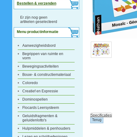
Bestellen & verzenden
Er zijn nog geen
artikelen geselecteerd
Menu productinformatie
Aanwezigheidsbord
Begrippen van ruimte en
vorm
Bewegingsactiviteiten
Bouw- & constructiemateriaal
Coloredo
Creatief en Expressie
Dominospellen
Flocards Leersysteem
Specificaties
Geluidsfragmenten &
geluidenlotto's
Hulpmiddelen & penhouders
Lezen en schrijfoefeningen