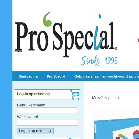
Startpagina
Pro'Special
Gebruikersnaam en wachtwoord aanvr
Log-in op rekening
Mozaïekspellen
Gebruikersnaam:
Wachtwoord: