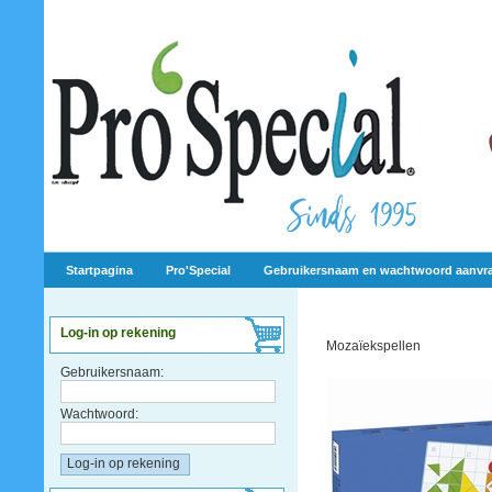
Startpagina
Pro'Special
Gebruikersnaam en wachtwoord aanvr
Log-in op rekening
Mozaïekspellen
Gebruikersnaam:
Wachtwoord: