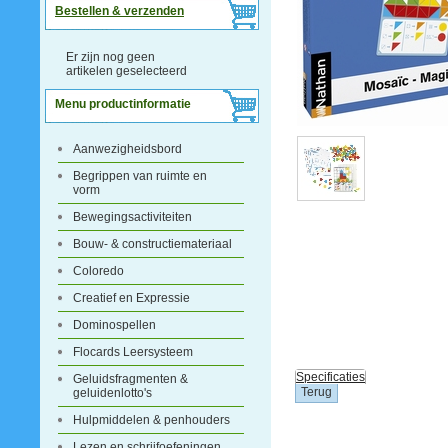
Bestellen & verzenden
Er zijn nog geen
artikelen geselecteerd
Menu productinformatie
Aanwezigheidsbord
Begrippen van ruimte en
vorm
Bewegingsactiviteiten
Bouw- & constructiemateriaal
Coloredo
Creatief en Expressie
Dominospellen
Flocards Leersysteem
Specificaties
Geluidsfragmenten &
geluidenlotto's
Hulpmiddelen & penhouders
Lezen en schrijfoefeningen