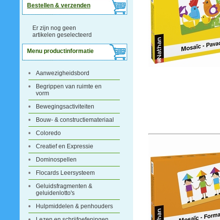
Bestellen & verzenden
Er zijn nog geen
artikelen geselecteerd
Menu productinformatie
Aanwezigheidsbord
Begrippen van ruimte en
vorm
Bewegingsactiviteiten
Bouw- & constructiemateriaal
Coloredo
Creatief en Expressie
Dominospellen
Flocards Leersysteem
Geluidsfragmenten &
geluidenlotto's
Hulpmiddelen & penhouders
Lezen en schrijfoefeningen