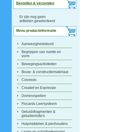
Bestellen & verzenden
Er zijn nog geen
artikelen geselecteerd
Menu productinformatie
Aanwezigheidsbord
Begrippen van ruimte en
vorm
Bewegingsactiviteiten
Bouw- & constructiemateriaal
Coloredo
Creatief en Expressie
Dominospellen
Flocards Leersysteem
Geluidsfragmenten &
geluidenlotto's
Hulpmiddelen & penhouders
Lezen en schrijfoefeningen