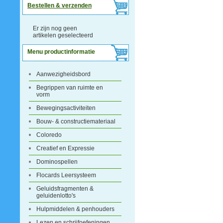
Bestellen & verzenden
Er zijn nog geen
artikelen geselecteerd
Menu productinformatie
Aanwezigheidsbord
Begrippen van ruimte en
vorm
Bewegingsactiviteiten
Bouw- & constructiemateriaal
Coloredo
Creatief en Expressie
Dominospellen
Flocards Leersysteem
Geluidsfragmenten &
geluidenlotto's
Hulpmiddelen & penhouders
Lezen en schrijfoefeningen