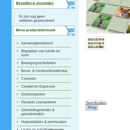
Bestellen & verzenden
Er zijn nog geen
artikelen geselecteerd
Menu productinformatie
Aanwezigheidsbord
Begrippen van ruimte en
vorm
Bewegingsactiviteiten
Bouw- & constructiemateriaal
Coloredo
Creatief en Expressie
Dominospellen
Flocards Leersysteem
Specificaties
Geluidsfragmenten &
geluidenlotto's
Hulpmiddelen & penhouders
Lezen en schrijfoefeningen