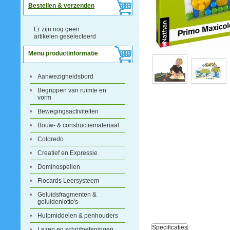
Bestellen & verzenden
Er zijn nog geen
artikelen geselecteerd
Menu productinformatie
Aanwezigheidsbord
Begrippen van ruimte en
vorm
Bewegingsactiviteiten
Bouw- & constructiemateriaal
Coloredo
Creatief en Expressie
Dominospellen
Flocards Leersysteem
Geluidsfragmenten &
geluidenlotto's
Hulpmiddelen & penhouders
Specificaties
Lezen en schrijfoefeningen