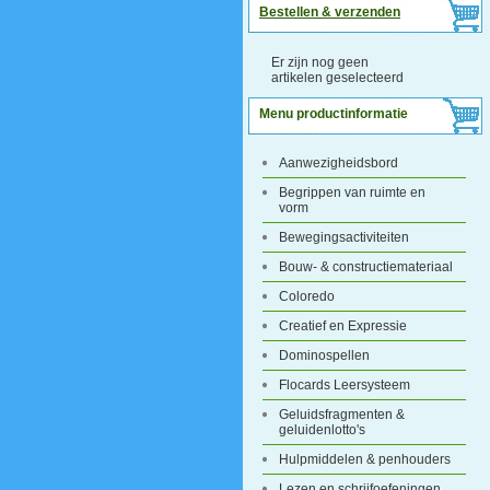
Bestellen & verzenden
Er zijn nog geen
artikelen geselecteerd
Menu productinformatie
Aanwezigheidsbord
Begrippen van ruimte en
vorm
Bewegingsactiviteiten
Bouw- & constructiemateriaal
Coloredo
Creatief en Expressie
Dominospellen
Flocards Leersysteem
Geluidsfragmenten &
geluidenlotto's
Hulpmiddelen & penhouders
Lezen en schrijfoefeningen