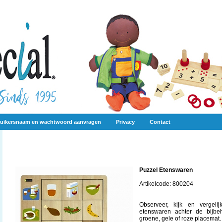
uikersnaam en wachtwoord aanvragen
Privacy
Contact
Puzzel Etenswaren
Artikelcode: 800204
Observeer, kijk en vergel
etenswaren achter de bijbe
groene, gele of roze placemat.