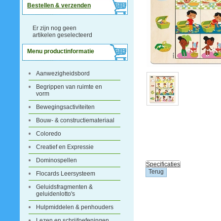
Bestellen & verzenden
Er zijn nog geen
artikelen geselecteerd
Menu productinformatie
Aanwezigheidsbord
Begrippen van ruimte en
vorm
Bewegingsactiviteiten
Bouw- & constructiemateriaal
Coloredo
Creatief en Expressie
Dominospellen
Specificaties
Flocards Leersysteem
Geluidsfragmenten &
geluidenlotto's
Hulpmiddelen & penhouders
Lezen en schrijfoefeningen