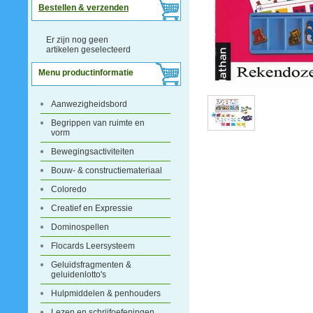
Bestellen & verzenden
Er zijn nog geen
artikelen geselecteerd
Menu productinformatie
Aanwezigheidsbord
Begrippen van ruimte en
vorm
Bewegingsactiviteiten
Bouw- & constructiemateriaal
Coloredo
Creatief en Expressie
Dominospellen
Flocards Leersysteem
Geluidsfragmenten &
geluidenlotto's
Hulpmiddelen & penhouders
Lezen en schrijfoefeningen