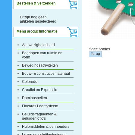
Bestellen & verzenden
Er zijn nog geen
artikelen geselecteerd
Menu productinformatie
Aanwezigheidsbord
Specificaties
Begrippen van ruimte en
vorm
Bewegingsactiviteiten
Bouw- & constructiemateriaal
Coloredo
Creatief en Expressie
Dominospellen
Flocards Leersysteem
Geluidsfragmenten &
geluidenlotto's
Hulpmiddelen & penhouders
Lezen en schrijfoefeningen