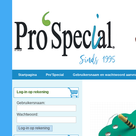
Startpagina
Pro'Special
Gebruikersnaam en wachtwoord aanvr
Log-in op rekening
Gebruikersnaam:
Wachtwoord: