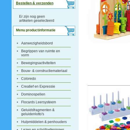
Bestellen & verzenden
Er zijn nog geen
artikelen geselecteerd
Menu productinformatie
Aanwezigheidsbord
Begrippen van ruimte en
vorm
Bewegingsactiviteiten
Bouw- & constructiemateriaal
Coloredo
Creatief en Expressie
Dominospellen
Flocards Leersysteem
Geluidsfragmenten &
geluidenlotto's
Hulpmiddelen & penhouders
Lezen en schrijfoefeningen