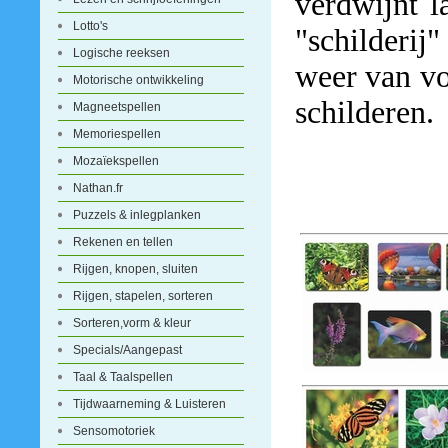
verdwijnt 
Lotto's
"schilderij"
Logische reeksen
weer van v
Motorische ontwikkeling
schilderen.
Magneetspellen
Memoriespellen
Mozaïekspellen
Nathan.fr
Puzzels & inlegplanken
Rekenen en tellen
Rijgen, knopen, sluiten
Rijgen, stapelen, sorteren
Sorteren,vorm & kleur
Specials/Aangepast
Taal & Taalspellen
Tijdwaarneming & Luisteren
Sensomotoriek