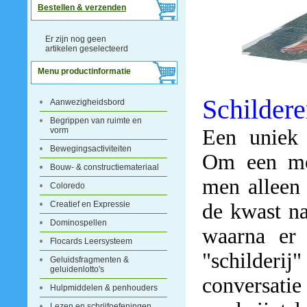
Bestellen & verzenden
Er zijn nog geen
artikelen geselecteerd
Menu productinformatie
Schildere
Aanwezigheidsbord
Begrippen van ruimte en
vorm
Een uniek 
Bewegingsactiviteiten
Om een moo
Bouw- & constructiemateriaal
men alleen
Coloredo
Creatief en Expressie
de kwast na
Dominospellen
waarna er 
Flocards Leersysteem
"schilderij
Geluidsfragmenten &
geluidenlotto's
conversati
Hulpmiddelen & penhouders
Lezen en schrijfoefeningen