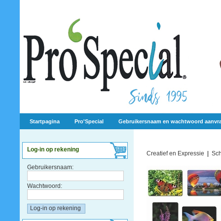
Startpagina
Pro'Special
Gebruikersnaam en wachtwoord aanvr
Log-in op rekening
Creatief en Expressie
|
Sch
Gebruikersnaam:
Wachtwoord: