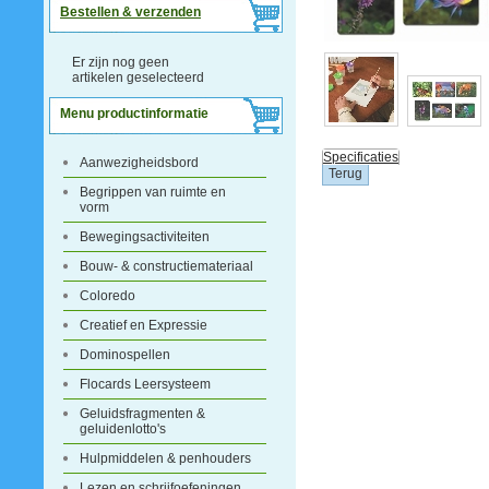
Bestellen & verzenden
Er zijn nog geen
artikelen geselecteerd
Menu productinformatie
Specificaties
Aanwezigheidsbord
Begrippen van ruimte en
vorm
Bewegingsactiviteiten
Bouw- & constructiemateriaal
Coloredo
Creatief en Expressie
Dominospellen
Flocards Leersysteem
Geluidsfragmenten &
geluidenlotto's
Hulpmiddelen & penhouders
Lezen en schrijfoefeningen