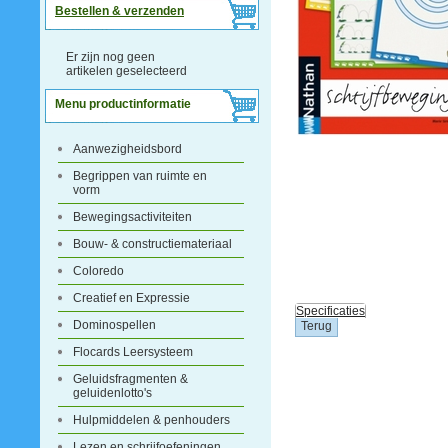
Bestellen & verzenden
Er zijn nog geen
artikelen geselecteerd
Menu productinformatie
Aanwezigheidsbord
Begrippen van ruimte en
vorm
Bewegingsactiviteiten
Bouw- & constructiemateriaal
Coloredo
Creatief en Expressie
Specificaties
Dominospellen
Flocards Leersysteem
Geluidsfragmenten &
geluidenlotto's
Hulpmiddelen & penhouders
Lezen en schrijfoefeningen