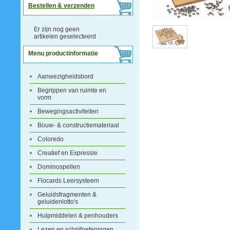
Bestellen & verzenden
Er zijn nog geen
artikelen geselecteerd
Menu productinformatie
Aanwezigheidsbord
Begrippen van ruimte en
vorm
Bewegingsactiviteiten
Bouw- & constructiemateriaal
Coloredo
Creatief en Expressie
Dominospellen
Flocards Leersysteem
Geluidsfragmenten &
geluidenlotto's
Hulpmiddelen & penhouders
Lezen en schrijfoefeningen