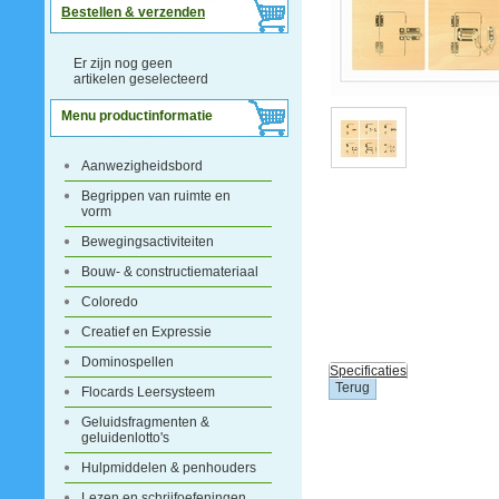
Bestellen & verzenden
Er zijn nog geen
artikelen geselecteerd
Menu productinformatie
Aanwezigheidsbord
Begrippen van ruimte en
vorm
Bewegingsactiviteiten
Bouw- & constructiemateriaal
Coloredo
Creatief en Expressie
Dominospellen
Specificaties
Flocards Leersysteem
Geluidsfragmenten &
geluidenlotto's
Hulpmiddelen & penhouders
Lezen en schrijfoefeningen