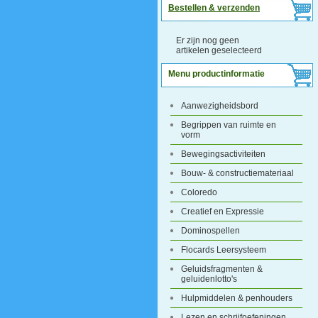
Bestellen & verzenden
Er zijn nog geen
artikelen geselecteerd
Menu productinformatie
Aanwezigheidsbord
Begrippen van ruimte en
vorm
Bewegingsactiviteiten
Bouw- & constructiemateriaal
Coloredo
Creatief en Expressie
Dominospellen
Flocards Leersysteem
Geluidsfragmenten &
geluidenlotto's
Hulpmiddelen & penhouders
Lezen en schrijfoefeningen