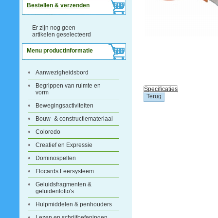
Bestellen & verzenden
Er zijn nog geen
artikelen geselecteerd
Menu productinformatie
Aanwezigheidsbord
Begrippen van ruimte en
Specificaties
vorm
Bewegingsactiviteiten
Bouw- & constructiemateriaal
Coloredo
Creatief en Expressie
Dominospellen
Flocards Leersysteem
Geluidsfragmenten &
geluidenlotto's
Hulpmiddelen & penhouders
Lezen en schrijfoefeningen