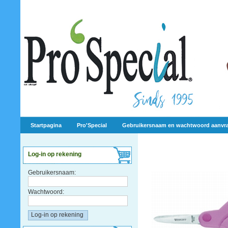
Startpagina
Pro'Special
Gebruikersnaam en wachtwoord aanvr
Log-in op rekening
Gebruikersnaam:
Wachtwoord: