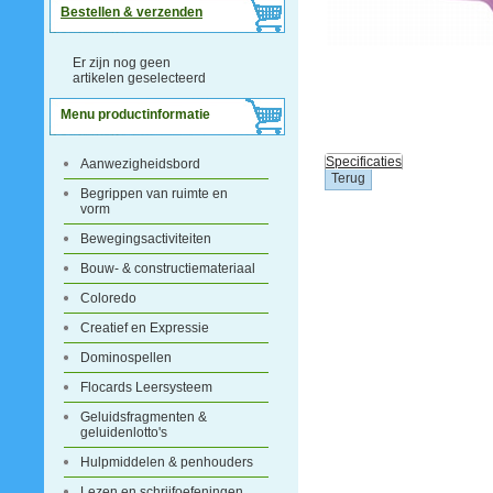
Bestellen & verzenden
Er zijn nog geen
artikelen geselecteerd
Menu productinformatie
Specificaties
Aanwezigheidsbord
Begrippen van ruimte en
vorm
Bewegingsactiviteiten
Bouw- & constructiemateriaal
Coloredo
Creatief en Expressie
Dominospellen
Flocards Leersysteem
Geluidsfragmenten &
geluidenlotto's
Hulpmiddelen & penhouders
Lezen en schrijfoefeningen