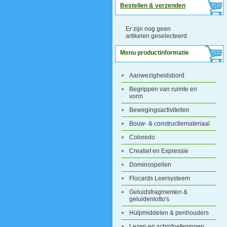
Bestellen & verzenden
Er zijn nog geen
artikelen geselecteerd
Menu productinformatie
Aanwezigheidsbord
Begrippen van ruimte en
vorm
Bewegingsactiviteiten
Bouw- & constructiemateriaal
Coloredo
Creatief en Expressie
Dominospellen
Flocards Leersysteem
Geluidsfragmenten &
geluidenlotto's
Hulpmiddelen & penhouders
Lezen en schrijfoefeningen