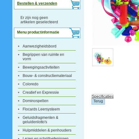
Bestellen & verzenden
Er zijn nog geen
artikelen geselecteerd
Menu productinformatie
Aanwezigheidsbord
Begrippen van ruimte en
vorm
Bewegingsactiviteiten
Bouw- & constructiemateriaal
Coloredo
Creatief en Expressie
Specificaties
Dominospellen
Flocards Leersysteem
Geluidsfragmenten &
geluidenlotto's
Hulpmiddelen & penhouders
Lezen en schrijfoefeningen