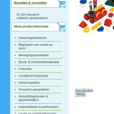
Bestellen & verzenden
Er zijn nog geen
artikelen geselecteerd
Menu productinformatie
Aanwezigheidsbord
Begrippen van ruimte en
vorm
Bewegingsactiviteiten
Bouw- & constructiemateriaal
Coloredo
Creatief en Expressie
Dominospellen
Flocards Leersysteem
Specificaties
Geluidsfragmenten &
geluidenlotto's
Hulpmiddelen & penhouders
Lezen en schrijfoefeningen