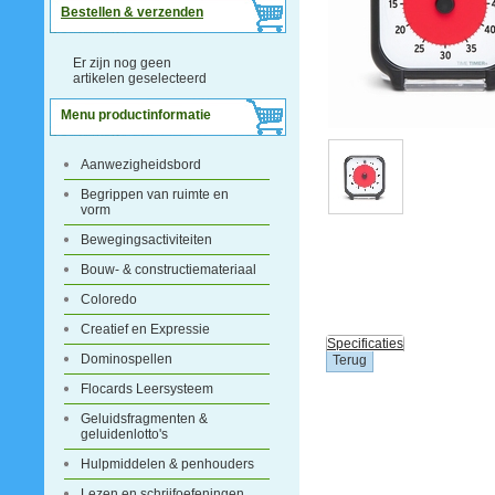
Bestellen & verzenden
Er zijn nog geen
artikelen geselecteerd
Menu productinformatie
Aanwezigheidsbord
Begrippen van ruimte en
vorm
Bewegingsactiviteiten
Bouw- & constructiemateriaal
Coloredo
Creatief en Expressie
Specificaties
Dominospellen
Flocards Leersysteem
Geluidsfragmenten &
geluidenlotto's
Hulpmiddelen & penhouders
Lezen en schrijfoefeningen