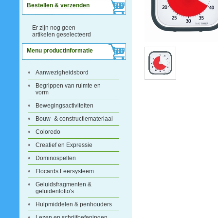
Bestellen & verzenden
Er zijn nog geen
artikelen geselecteerd
Menu productinformatie
Aanwezigheidsbord
Begrippen van ruimte en
vorm
Bewegingsactiviteiten
Bouw- & constructiemateriaal
Coloredo
Creatief en Expressie
Dominospellen
Flocards Leersysteem
Geluidsfragmenten &
geluidenlotto's
Hulpmiddelen & penhouders
Lezen en schrijfoefeningen