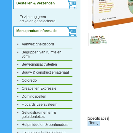
Bestellen & verzenden
Er zijn nog geen
artikelen geselecteerd
Menu productinformatie
Aanwezigheidsbord
Begrippen van ruimte en
vorm
Bewegingsactiviteiten
Bouw- & constructiemateriaal
Coloredo
Creatief en Expressie
Dominospellen
Flocards Leersysteem
Geluidsfragmenten &
geluidenlotto's
Specificaties
Hulpmiddelen & penhouders
Lezen en schrijfoefeningen