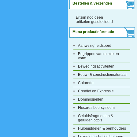
Bestellen & verzenden
Er zijn nog geen
artikelen geselecteerd
Menu productinformatie
Aanwezigheidsbord
Begrippen van ruimte en
vorm
Bewegingsactiviteiten
Bouw- & constructiemateriaal
Coloredo
Creatief en Expressie
Dominospellen
Flocards Leersysteem
Geluidsfragmenten &
geluidenlotto's
Hulpmiddelen & penhouders
Lezen en schrijfoefeningen