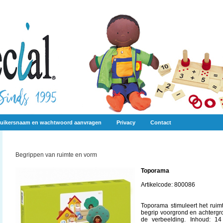
uikersnaam en wachtwoord aanvragen
Privacy
Contact
Begrippen van ruimte en vorm
Toporama
Artikelcode: 800086
Toporama stimuleert het ruimte
begrip voorgrond en achtergro
de verbeelding. Inhoud: 14