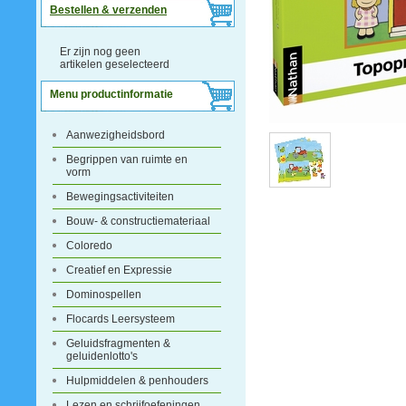
Bestellen & verzenden
Er zijn nog geen
artikelen geselecteerd
Menu productinformatie
Aanwezigheidsbord
Begrippen van ruimte en
vorm
Bewegingsactiviteiten
Bouw- & constructiemateriaal
Coloredo
Creatief en Expressie
Dominospellen
Flocards Leersysteem
Geluidsfragmenten &
geluidenlotto's
Hulpmiddelen & penhouders
Lezen en schrijfoefeningen