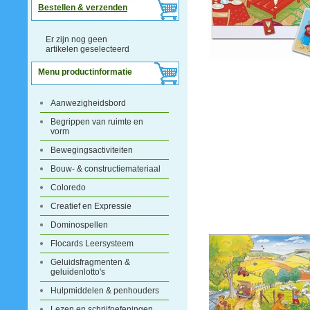
Bestellen & verzenden
Er zijn nog geen
artikelen geselecteerd
Menu productinformatie
Aanwezigheidsbord
Begrippen van ruimte en
vorm
Bewegingsactiviteiten
Bouw- & constructiemateriaal
Coloredo
Creatief en Expressie
Dominospellen
Flocards Leersysteem
Geluidsfragmenten &
geluidenlotto's
Hulpmiddelen & penhouders
Lezen en schrijfoefeningen