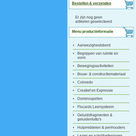
Bestellen & verzenden
Er zijn nog geen
artikelen geselecteerd
Menu productinformatie
Aanwezigheidsbord
Begrippen van ruimte en
vorm
Bewegingsactiviteiten
Bouw- & constructiemateriaal
Coloredo
Creatief en Expressie
Dominospellen
Flocards Leersysteem
Geluidsfragmenten &
geluidenlotto's
Hulpmiddelen & penhouders
Lezen en schrijfoefeningen