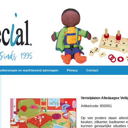
uikersnaam en wachtwoord aanvragen
Privacy
Contact
Vertelplaten Alledaagse Veili
Artikelcode: 800061
Op vier posters staan aller
keuken, zitkamer, badkamer e
kunnen gevaarlijke situatie