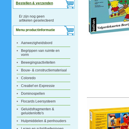
Bestellen & verzenden
Er zijn nog geen
artikelen geselecteerd
Menu productinformatie
Aanwezigheidsbord
Begrippen van ruimte en
vorm
Bewegingsactiviteiten
Bouw- & constructiemateriaal
Coloredo
Creatief en Expressie
Dominospellen
Flocards Leersysteem
Geluidsfragmenten &
geluidenlotto's
Hulpmiddelen & penhouders
Lezen en schrijfoefeningen