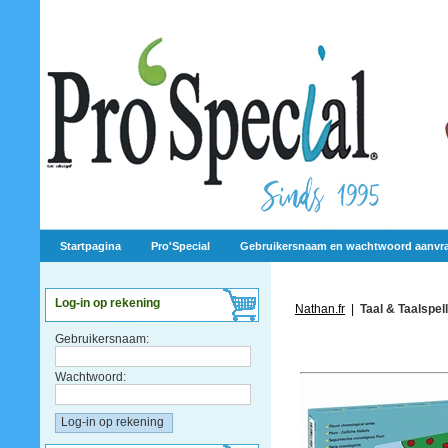
Startpagina
Pro'Special
Gebruikersnaam en wachtwoord aanvr
Log-in op rekening
Nathan.fr
|
Taal & Taalspel
Gebruikersnaam:
Wachtwoord: