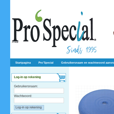
Startpagina
Pro'Special
Gebruikersnaam en wachtwoord aanvr
Log-in op rekening
Gebruikersnaam:
Wachtwoord: