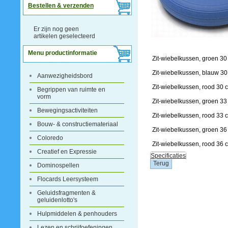
Bestellen & verzenden
Er zijn nog geen
artikelen geselecteerd
Menu productinformatie
Zit-wiebelkussen, groen 30
Zit-wiebelkussen, blauw 3
Aanwezigheidsbord
Zit-wiebelkussen, rood 30 
Begrippen van ruimte en
vorm
Zit-wiebelkussen, groen 33
Bewegingsactiviteiten
Zit-wiebelkussen, rood 33 
Bouw- & constructiemateriaal
Zit-wiebelkussen, groen 36
Coloredo
Zit-wiebelkussen, rood 36 
Creatief en Expressie
Specificaties
Dominospellen
Flocards Leersysteem
Geluidsfragmenten &
geluidenlotto's
Hulpmiddelen & penhouders
Lezen en schrijfoefeningen